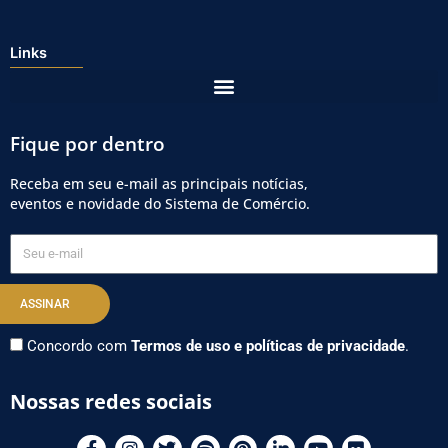
Links
Fique por dentro
Receba em seu e-mail as principais notícias,
eventos e novidade do Sistema de Comércio.
Seu
e-
mail
ASSINAR
Concordo com
Termos de uso e políticas de privacidade
.
Nossas redes sociais
F
I
T
S
P
L
Y
F