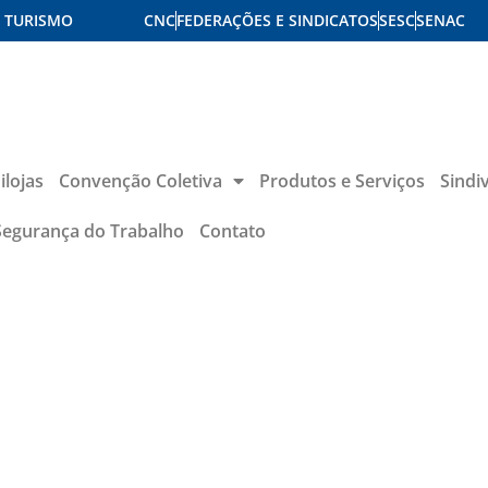
E TURISMO
CNC
FEDERAÇÕES E SINDICATOS
SESC
SENAC
ilojas
Convenção Coletiva
Produtos e Serviços
Sindi
Segurança do Trabalho
Contato