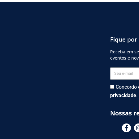
Fique por
Receba em seu
eventos e no
Seu
e-
mail
Concordo
privacidade
.
Nossas re
F
a
c