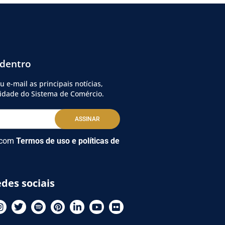
 dentro
 e-mail as principais notícias,
vidade do Sistema de Comércio.
ASSINAR
 com
Termos de uso e políticas de
des sociais
I
T
S
P
L
Y
F
n
w
p
i
i
o
l
s
i
o
n
n
u
i